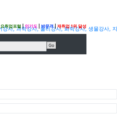
주요취업포털
|
인기도
|
방문객
|
재취업 1위 달성
Go