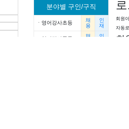
로
분야별 구인/구직
회원
채
인
ㆍ
영어강사초등
용
재
자동
채
인
회
ㆍ
영어강사중등
용
재
아이디
채
인
ㆍ
영어강사입시
용
재
채
인
ㆍ
수학강사초등
용
재
채
인
ㆍ
수학강사중등
용
재
채
인
ㆍ
수학강사입시
용
재
채
인
ㆍ
국어강사초등
용
재