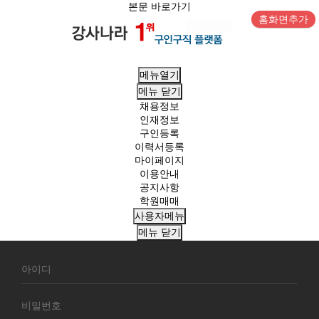
본문 바로가기
홈화면추가
메뉴열기
메뉴
닫기
채용정보
인재정보
구인등록
이력서등록
마이페이지
이용안내
공지사항
학원매매
사용자메뉴
메뉴
닫기
회
원
로
그
인