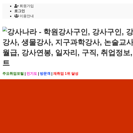
회원가입
로그인
이용안내
주요취업포털
|
인기도
|
방문객
|
재취업 1위 달성