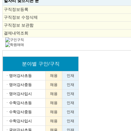
일자리 찾으시는 분
구직정보등록
구직정보 수정삭제
구직정보 보관함
결제내역조회
분야별 구인/구직
ㆍ
영어강사초등
채용
인재
ㆍ
영어강사중등
채용
인재
ㆍ
영어강사입시
채용
인재
ㆍ
수학강사초등
채용
인재
ㆍ
수학강사중등
채용
인재
ㆍ
수학강사입시
채용
인재
ㆍ
국어강사초등
채용
인재